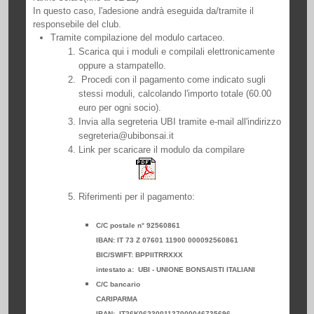
In questo caso, l'adesione andrà eseguida da/tramite il
responsebile del club.
Tramite compilazione del modulo cartaceo.
Scarica qui i moduli e compilali elettronicamente
oppure a stampatello.
Procedi con il pagamento come indicato sugli
stessi moduli, calcolando l'importo totale (60.00
euro per ogni socio).
Invia alla segreteria UBI tramite e-mail all'indirizzo
segreteria@ubibonsai.it
Link per scaricare il modulo da compilare
Riferimenti per il pagamento:
C/C postale n° 92560861
IBAN: IT 73 Z 07601 11900 000092560861
BIC/SWIFT: BPPIITRRXXX
intestato a: UBI - UNIONE BONSAISTI ITALIANI
C/C bancario
CARIPARMA
IBAN: IT26K0623001137000046735696