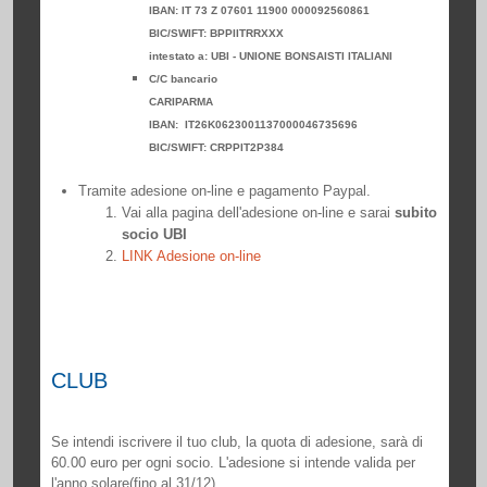
IBAN: IT 73 Z 07601 11900 000092560861
BIC/SWIFT: BPPIITRRXXX
intestato a: UBI - UNIONE BONSAISTI ITALIANI
C/C bancario
CARIPARMA
IBAN: IT26K0623001137000046735696
BIC/SWIFT: CRPPIT2P384
Tramite adesione on-line e pagamento Paypal.
Vai alla pagina dell'adesione on-line e sarai
subito
socio UBI
LINK Adesione on-line
CLUB
Se intendi iscrivere il tuo club, la quota di adesione, sarà di
60.00 euro per ogni socio. L'adesione si intende valida per
l'anno solare(fino al 31/12)